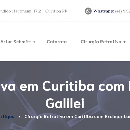
andido Hartmann, 1712 - Curitiba PR
Whatsapp:
(41) 9.
 Artur Schmitt
Catarata
Cirurgia Refrativa
Lente
Lasik
Trans
Miopia
Cerat
iva em Curitiba com
Anel d
Galilei
Crossl
rtigos
Cirurgia Refrativa em Curitiba com Excimer Las