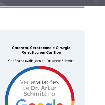
Tomografia Corneana
GALILEI
Tomografia De Coerência
Óptica
Topografia De Córnea
Catarata, Ceratocone e Cirurgia
Refrativa em Curitiba
Confira as avaliações de Dr. Artur Schmitt.