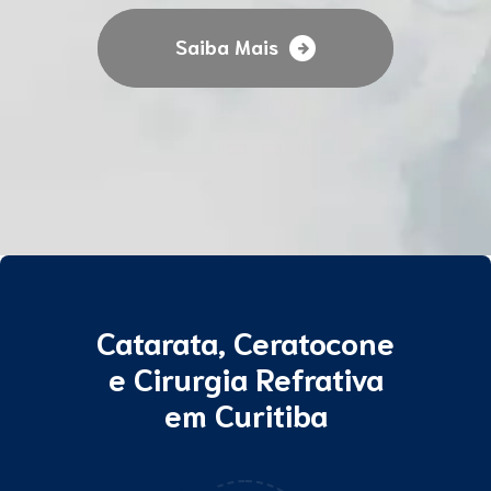
Saiba Mais
Saiba Mais
Saiba Mais
Catarata, Ceratocone
e Cirurgia Refrativa
em Curitiba