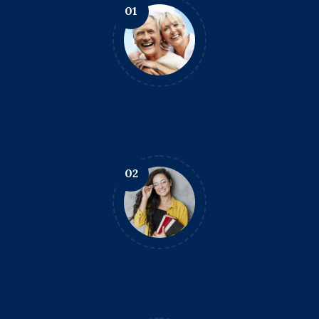
01
Cirurgia de
Catarata
em Curitiba
02
Tratamento do
Ceratocone
em Curitiba