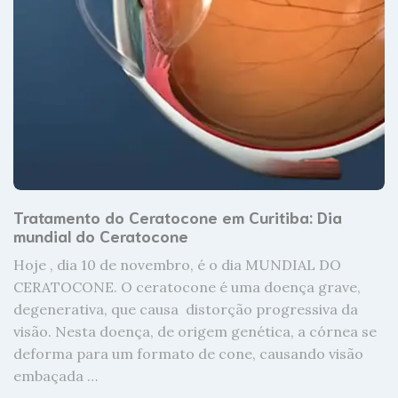
Tratamento do Ceratocone em Curitiba: Dia
mundial do Ceratocone
Hoje , dia 10 de novembro, é o dia MUNDIAL DO
CERATOCONE. O ceratocone é uma doença grave,
degenerativa, que causa distorção progressiva da
visão. Nesta doença, de origem genética, a córnea se
deforma para um formato de cone, causando visão
embaçada …