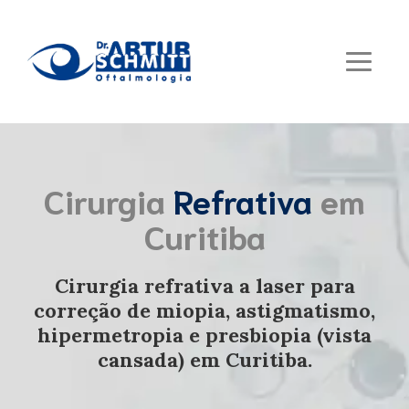
Tratamento do
Cirurgia
Cirurgia
de Catarata
Refrativa
ceratocone
em
em
em Curitiba
Curitiba
Curitiba
Imagens distorcidas e embaçadas podem
Elimine o uso dos óculos com a cirurgia
Cirurgia refrativa a laser para
da Catarata, o procedimento leva menos
ser sinais de alterações corneanas,
correção de miopia, astigmatismo,
de 15 minutos e restabelece a visão.
hipermetropia e presbiopia (vista
provocadas pelo Ceratocone.
cansada) em Curitiba.