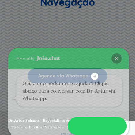
Navegação
Powered by
Agende via Whatsapp
Olá, como podemos te ajudar? Clique
abaixo para conversar com Dr. Artur via
Whatsapp.
Dr. Artur Schmitt - Especialista em Ceratocone Curitiba
- 2020 ©
Abrir Whatsapp
Todos os Direitos Reservados - Site desenvolvido por
Marketing
Doctor