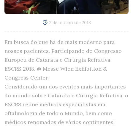
2 de outubro de 2018
Em busca do que há de mais moderno para
nossos pacientes. Participando do Congresso
Europeu de Catarata e Cirurgia Refrativa.
ESCRS 2018. @ Messe Wien Exhibition &
Congress Center.
Considerado um dos eventos mais importantes
do mundo sobre Catarata e Cirurgia Refrativa, o
ESCRS reúne médicos especialistas em
oftalmologia de todo o Mundo, bem como
médicos renomados de vários continentes!