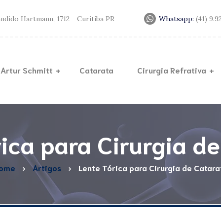
andido Hartmann, 1712 - Curitiba PR
Whatsapp:
(41) 9.
 Artur Schmitt
Catarata
Cirurgia Refrativa
Lente
Lasik
Trans
Miopia
Cerat
ica para Cirurgia d
Anel d
ome
Artigos
Lente Tórica para Cirurgia de Catara
Crossl