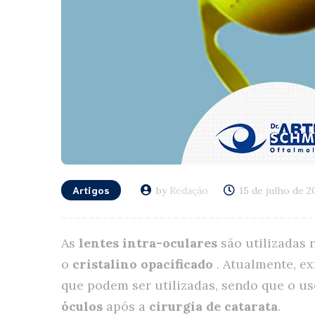
Artigos
by
Redação
15 de julho de 2
As
lentes intra-oculares
são utilizadas 
o
cristalino opacificado
. Atualmente, ex
que podem ser utilizadas, sendo que o 
óculos
após a
cirurgia de catarata
.