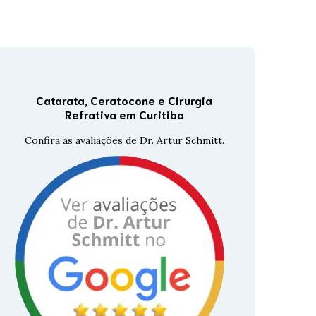
Tomografia Corneana
GALILEI
Tomografia De Coerência
Óptica
Catarata, Ceratocone e Cirurgia
Topografia De Córnea
Refrativa em Curitiba
Confira as avaliações de Dr. Artur Schmitt.