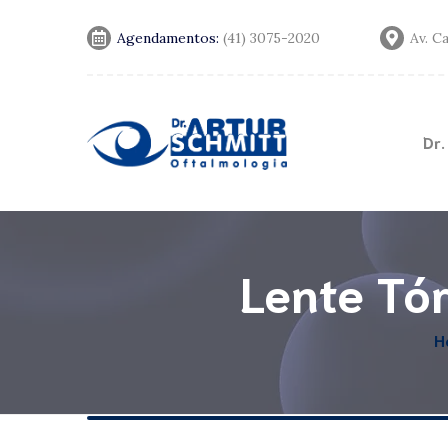
Agendamentos:
(41) 3075-2020
Av. C
Dr.
Convênios
Notícias
Lente Tór
H