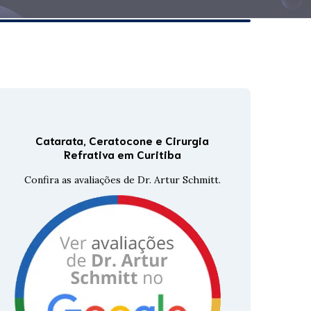
Tomografia Corneana
GALILEI
Tomografia De Coerência
Óptica
Topografia De Córnea
Catarata, Ceratocone e Cirurgia
Refrativa em Curitiba
Confira as avaliações de Dr. Artur Schmitt.