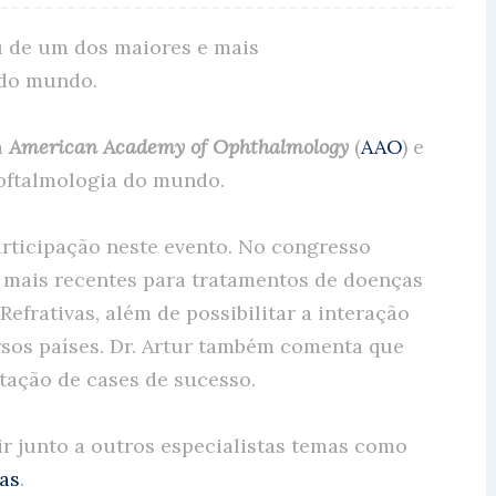
u de um dos maiores e mais
 do mundo.
a
American Academy of Ophthalmology
(
AAO
) e
oftalmologia do mundo.
articipação neste evento. No congresso
 mais recentes para tratamentos de doenças
efrativas, além de possibilitar a interação
rsos países. Dr. Artur também comenta que
ntação de cases de sucesso.
ir junto a outros especialistas temas como
vas
.