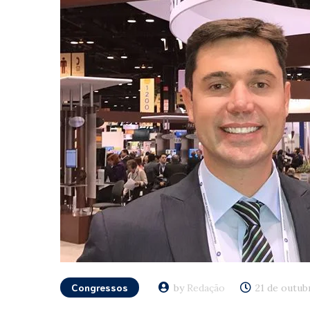
Congressos
by
Redação
21 de outub