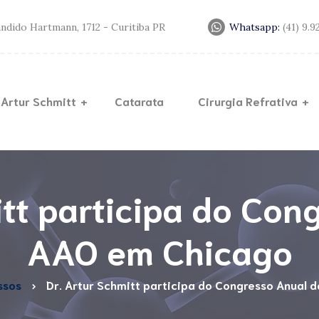
andido Hartmann, 1712 - Curitiba PR
Whatsapp:
(41) 9.
 Artur Schmitt
Catarata
Cirurgia Refrativa
Lente
Lasik
Trans
Miopia
Cerat
itt participa do Con
Anel d
AAO em Chicago
Crossl
ssos
Dr. Artur Schmitt participa do Congresso Anual