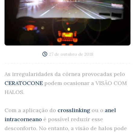
27 de outubro de 2018
As irregularidades da córnea provocadas pelo
CERATOCONE
podem ocasionar a VISÃO COM
HALOS.
Com a aplicação do
crosslinking
ou o
anel
intracorneano
é possível reduzir esse
desconforto. No entanto, a visão de halos pode