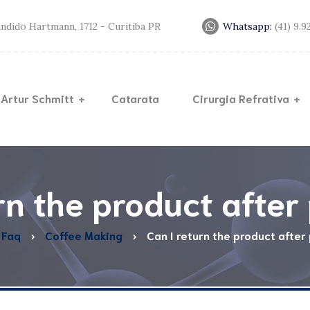
andido Hartmann, 1712 - Curitiba PR
Whatsapp:
(41) 9.
 Artur Schmitt
Catarata
Cirurgia Refrativa
Lente
Lasik
Trans
Miopia
Cerat
rn the product afte
Anel d
Faq
Coffee Making
Can I return the product after
Crossl