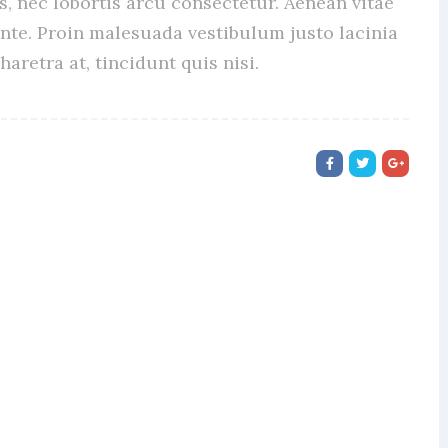
s, nec lobortis arcu consectetur. Aenean vitae
ante. Proin malesuada vestibulum justo lacinia
haretra at, tincidunt quis nisi.