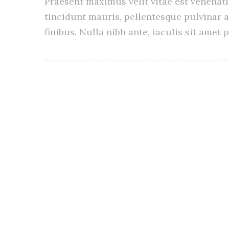
Praesent maximus velit vitae est venenati
tincidunt mauris, pellentesque pulvinar 
finibus. Nulla nibh ante, iaculis sit amet p