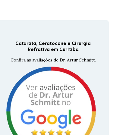
Tomografia Corneana
GALILEI
Tomografia De Coerência
Óptica
Catarata, Ceratocone e Cirurgia
Topografia De Córnea
Refrativa em Curitiba
Confira as avaliações de Dr. Artur Schmitt.