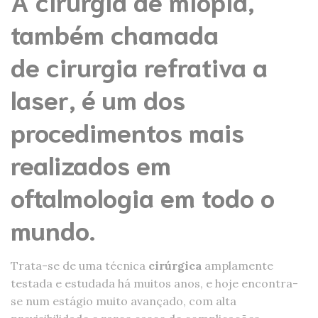
A
cirurgia de miopia
,
também chamada
de
cirurgia refrativa a
laser
, é um dos
procedimentos mais
realizados em
oftalmologia em todo o
mundo.
Trata-se de uma técnica
cirúrgica
amplamente
testada e estudada há muitos anos, e hoje encontra-
se num estágio muito avançado, com alta