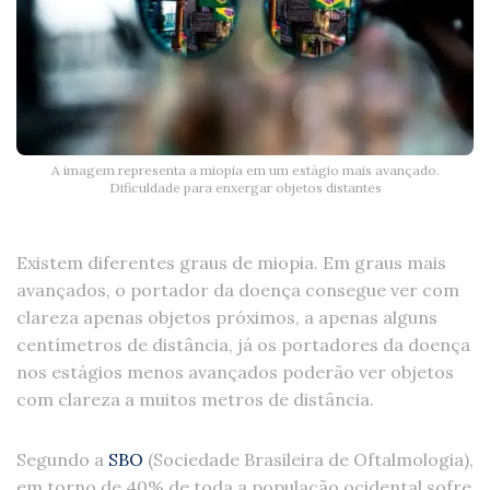
A imagem representa a miopia em um estágio mais avançado.
Dificuldade para enxergar objetos distantes
Existem diferentes graus de miopia. Em graus mais
avançados, o portador da doença consegue ver com
clareza apenas objetos próximos, a apenas alguns
centímetros de distância, já os portadores da doença
nos estágios menos avançados poderão ver objetos
com clareza a muitos metros de distância.
Segundo a
SBO
(Sociedade Brasileira de Oftalmologia),
em torno de 40% de toda a população ocidental sofre