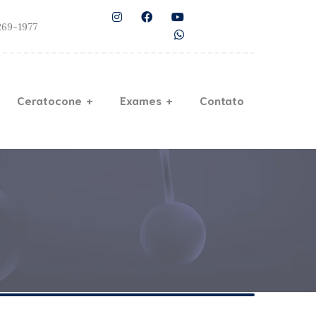
9269-1977
Ceratocone
Exames
Contato
Campo Visual
Computadorizado
 de Contato
Ecobiometria
plante para
Ultrassônica
ocone
Mapeamento De Retina
e Ferrara
Microscopia Especular
inking
De Córnea
Paquimetria Ocular