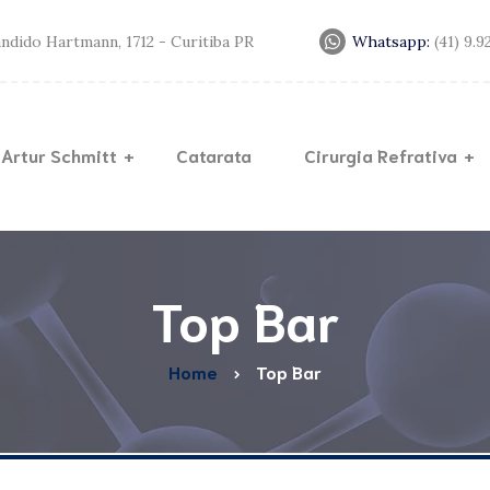
andido Hartmann, 1712 - Curitiba PR
Whatsapp:
(41) 9.
 Artur Schmitt
Catarata
Cirurgia Refrativa
Lente
Lasik
Trans
Miopia
Cerat
Top Bar
Anel d
Home
Top Bar
Crossl