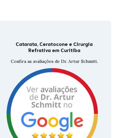
Tomografia Corneana
GALILEI
Tomografia De Coerência
Óptica
Catarata, Ceratocone e Cirurgia
Topografia De Córnea
Refrativa em Curitiba
Confira as avaliações de Dr. Artur Schmitt.