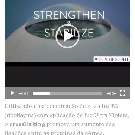
00:00
00:30
Utilizando uma combinação de vitamina B2
(riboflavina) com aplicação de luz Ultra Violeta,
o
crosslinking
promove um aumento das
ligações entre as proteínas da córnea,