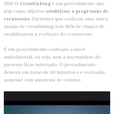
SIM! O
Crosslinking
é um procedimento que
tem como objetivo
estabilizar a progressão do
ceratocone
. Pacientes que realizam uma única
sessão de crosslinking tem 98% de chance de
estabilizarem a evolução do ceratocone.
É um procedimento realizado a nível
ambulatorial, ou seja, sem a necessidade do
paciente ficar internado. O procedimento
demora em torno de 40 minutos e é realizado
somente com anestesia de colírios.
Tocador
de
vídeo