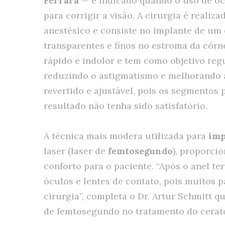
Ferrara
— é indicado quando o uso de ócu
para corrigir a visão. A cirurgia é realiz
anestésico e consiste no implante de um
transparentes e finos no estroma da córn
rápido e indolor e tem como objetivo regu
reduzindo o astigmatismo e melhorando a
revertido e ajustável, pois os segmentos
resultado não tenha sido satisfatório.
A técnica mais modera utilizada para
imp
laser (laser de
femtosegundo
), proporci
conforto para o paciente. “Após o anel te
óculos e lentes de contato, pois muitos p
cirurgia”, completa o Dr. Artur Schmitt q
de femtosegundo no tratamento do cerato