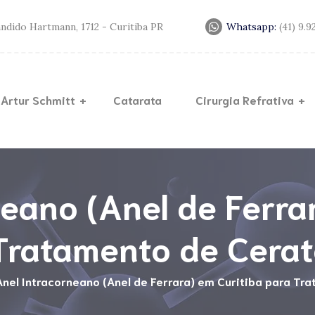
andido Hartmann, 1712 - Curitiba PR
Whatsapp:
(41) 9.
 Artur Schmitt
Catarata
Cirurgia Refrativa
Lente
Lasik
Trans
Miopia
Cerat
eano (Anel de Ferra
Anel d
Tratamento de Cera
Crossl
Anel Intracorneano (Anel de Ferrara) em Curitiba para T