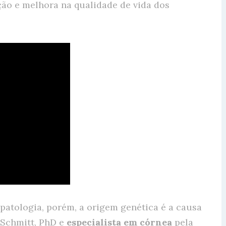
ção e melhora na qualidade de vida dos
 patologia, porém, a origem genética é a causa
 Schmitt, PhD e
especialista em córnea
pela