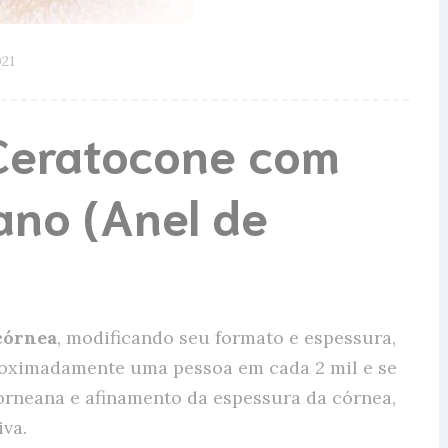
021
Ceratocone com
ano (Anel de
córnea
, modificando seu formato e espessura,
proximadamente uma pessoa em cada 2 mil e se
orneana e afinamento da espessura da córnea,
va.