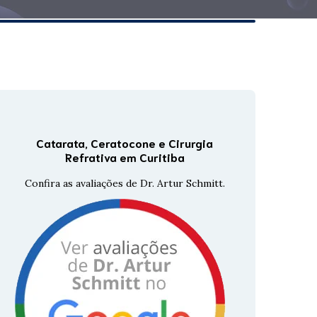
Tomografia Corneana
GALILEI
Tomografia De Coerência
Óptica
Topografia De Córnea
Catarata, Ceratocone e Cirurgia
Refrativa em Curitiba
Confira as avaliações de Dr. Artur Schmitt.