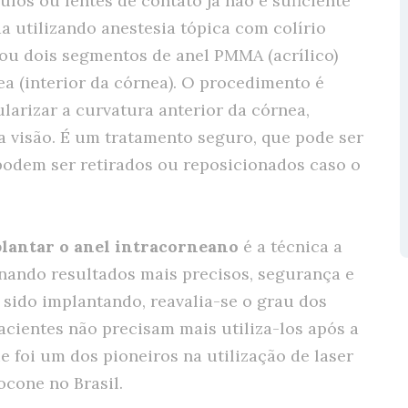
los ou lentes de contato já não é suficiente
ada utilizando anestesia tópica com colírio
 ou dois segmentos de anel PMMA (acrílico)
ea (interior da córnea). O procedimento é
larizar a curvatura anterior da córnea,
 visão. É um tratamento seguro, que pode ser
 podem ser retirados ou reposicionados caso o
lantar o anel intracorneano
é a técnica a
onando resultados mais precisos, segurança e
r sido implantando, reavalia-se o grau dos
acientes não precisam mais utiliza-los após a
ue foi um dos pioneiros na utilização de laser
cone no Brasil.