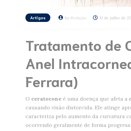
Artigos
by
Redação
11 de julho de 2
Tratamento de 
Anel Intracorne
Ferrara)
O
ceratocone
é uma doença que afeta a
causando visão distorcida. Ele atinge a
caracteriza pelo aumento da curvatura c
ocorrendo geralmente de forma progressi