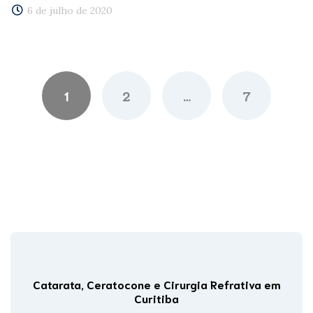
6 de julho de 2020
Posts
navigation
1
2
…
7
Catarata, Ceratocone e Cirurgia Refrativa em
Curitiba