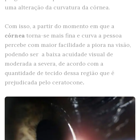
uma alteração da curvatura da córnea.
Com isso, a partir do momento em que a
córnea
torna-se mais fina e curva a pessoa
percebe com maior facilidade a piora na visão,
podendo ser a baixa acuidade visual de
moderada a severa, de acordo com a
quantidade de tecido dessa região que é
prejudicada pelo ceratocone
.