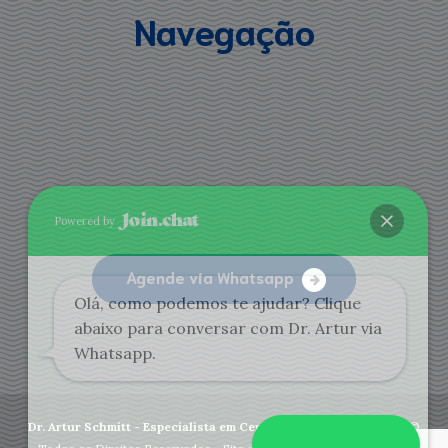
Navegação
Powered by
Agende via Whatsapp
Olá, como podemos te ajudar? Clique
abaixo para conversar com Dr. Artur via
Whatsapp.
Dr. Artur Schmitt - Especialista em Ceratocone Curitiba
- 2020 ©
Abrir Whatsapp